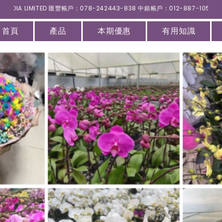
IMITED 匯豐帳戶：078-242443-838 中銀帳戶：012-887-105-94227
首頁
產品
本期優惠
有用知識