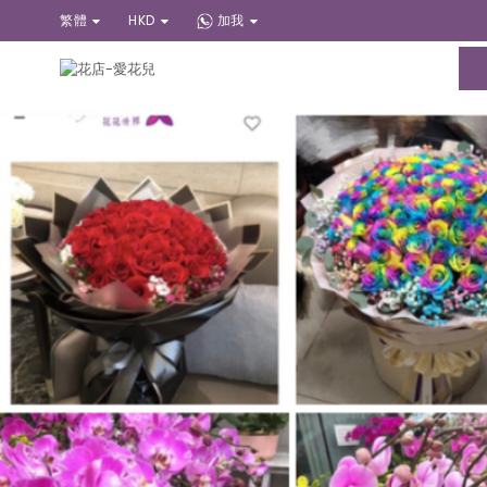
52)-21171188 37219898多謝各位選擇花花世界送花服務 公司名稱：IMY MEDIA L
繁體
HKD
加我