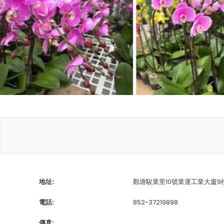
地址:
觀塘駿業里10號業運工業大廈9
電話:
852-37219898
傳真: