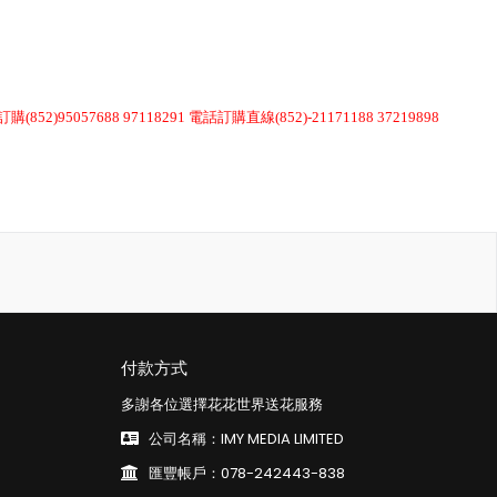
訂購(852)95057688 97118291 電話訂購直線(852)-21171188 37219898
付款方式
多謝各位選擇花花世界送花服務
公司名稱：IMY MEDIA LIMITED
匯豐帳戶：078-242443-838