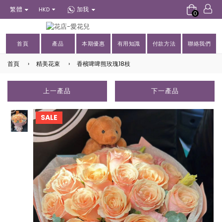
繁體
加我
HKD
0
首頁
產品
本期優惠
有用知識
付款方法
聯絡我們
首頁
›
精美花束
›
香檳啤啤熊玫瑰18枝
上一產品
下一產品
SALE