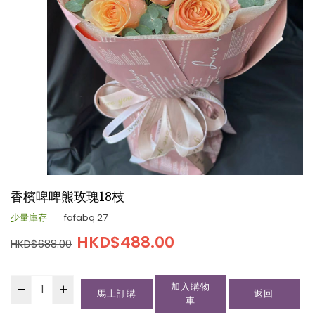
香檳啤啤熊玫瑰18枝
少量庫存
fafabq 27
HKD$488.00
HKD$688.00
加入購物
馬上訂購
返回
車