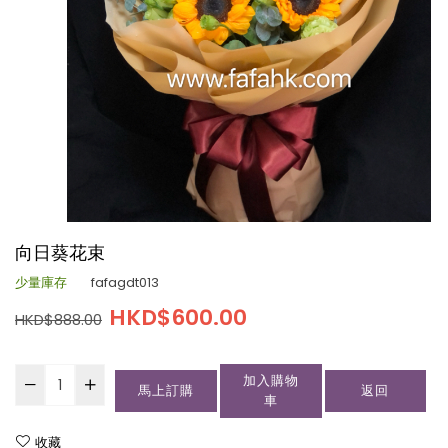
向日葵花束
少量庫存
fafagdt013
HKD$600.00
HKD$888.00
加入購物
馬上訂購
返回
車
收藏