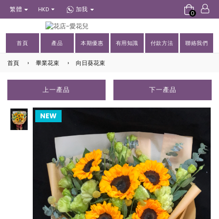
繁體
加我
HKD
0
首頁
產品
本期優惠
有用知識
付款方法
聯絡我們
首頁
›
畢業花束
›
向日葵花束
上一產品
下一產品
NEW