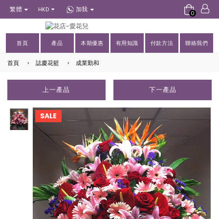
繁體
加我
HKD
0
首頁
產品
本期優惠
有用知識
付款方法
聯絡我們
首頁
›
誌慶花籃
›
成業勤和
上一產品
下一產品
SALE