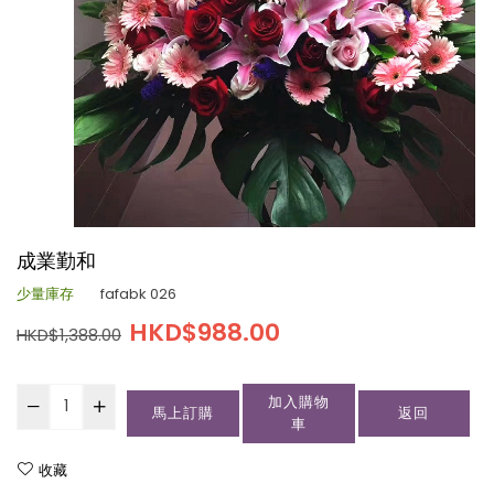
成業勤和
少量庫存
fafabk 026
HKD$988.00
HKD$1,388.00
加入購物
馬上訂購
返回
車
收藏