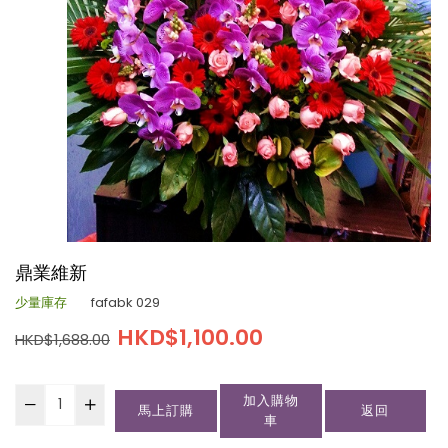
鼎業維新
少量庫存
fafabk 029
HKD$1,100.00
HKD$1,688.00
加入購物
馬上訂購
返回
車