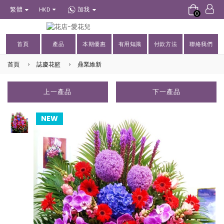
繁體
加我
HKD
0
首頁
產品
本期優惠
有用知識
付款方法
聯絡我們
首頁
›
誌慶花籃
›
鼎業維新
上一產品
下一產品
NEW