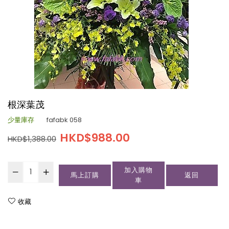
根深葉茂
少量庫存
fafabk 058
HKD$988.00
HKD$1,388.00
加入購物
馬上訂購
返回
車
收藏